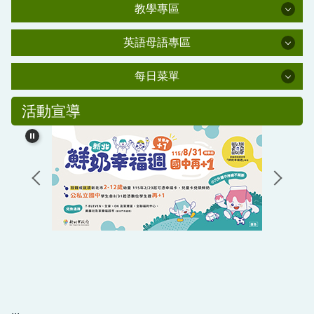
學習資源
行政處室
肺炎防疫專區
教學專區
家長會
教學專區
新北市課程計畫備查資源網
資安教育
英語母語專區
校友會
校外人士協助教學或活動要點
英語母語專區
交通安全教育
學輔專區
每日菜單
幼兒園百合班
新北市環境教育中程計畫
水域安全教育
每日菜單
防災教育專區
幼兒園母語專區(雲端硬碟)
活動宣導
公職人員利益衝突迴避法專區
友善校園學生事務與輔導工作資訊網
國小部母語專區
校友潘金鑾女士獎助學金
教學正常化專區
生活英語專區
情緒需求之學生輔導與相關事件處理機制與流程辦
課程計畫專區
法(PDF)
教科書版本公告
主計處公告
學生獎管及申訴專區
平溪國民小學校園場地開放使用要點