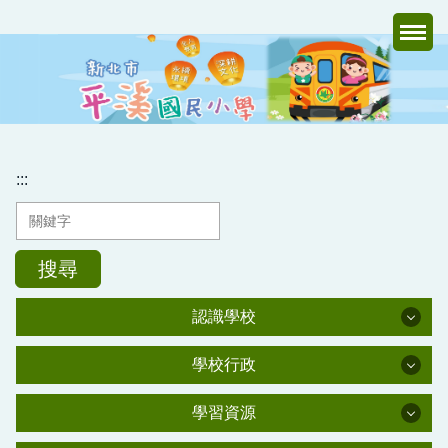
跳
到
主
要
內
容
區
:::
搜尋
認識學校
認識學校
學校行政
學校行政
學校簡介
學習資源