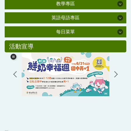
學習資源
行政處室
肺炎防疫專區
教學專區
家長會
教學專區
新北市課程計畫備查資源網
資安教育
英語母語專區
校友會
校外人士協助教學或活動要點
英語母語專區
交通安全教育
學輔專區
每日菜單
幼兒園百合班
新北市環境教育中程計畫
水域安全教育
每日菜單
防災教育專區
幼兒園母語專區(雲端硬碟)
活動宣導
公職人員利益衝突迴避法專區
友善校園學生事務與輔導工作資訊網
國小部母語專區
校友潘金鑾女士獎助學金
教學正常化專區
生活英語專區
情緒需求之學生輔導與相關事件處理機制與流程辦
課程計畫專區
法(PDF)
教科書版本公告
主計處公告
學生獎管及申訴專區
平溪國民小學校園場地開放使用要點