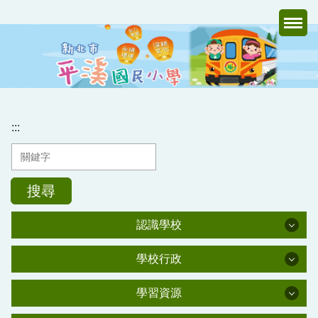
跳
到
主
要
內
容
區
:::
搜尋
認識學校
認識學校
學校行政
學校行政
學校簡介
學習資源