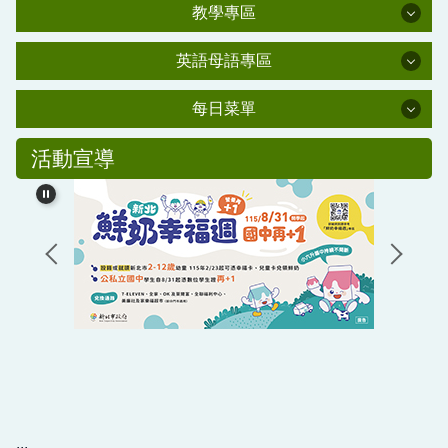
學習資源
行政處室
肺炎防疫專區
教學專區
家長會
教學專區
新北市課程計畫備查資源網
資安教育
英語母語專區
校友會
校外人士協助教學或活動要點
英語母語專區
交通安全教育
學輔專區
每日菜單
幼兒園百合班
新北市環境教育中程計畫
水域安全教育
每日菜單
防災教育專區
幼兒園母語專區(雲端硬碟)
活動宣導
公職人員利益衝突迴避法專區
友善校園學生事務與輔導工作資訊網
國小部母語專區
校友潘金鑾女士獎助學金
教學正常化專區
生活英語專區
情緒需求之學生輔導與相關事件處理機制與流程辦
課程計畫專區
法(PDF)
教科書版本公告
主計處公告
學生獎管及申訴專區
平溪國民小學校園場地開放使用要點