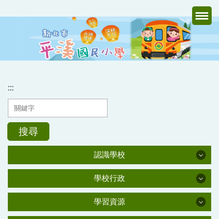
跳
到
主
要
內
容
區
:::
搜尋
認識學校
認識學校
學校行政
學校行政
學校簡介
學習資源