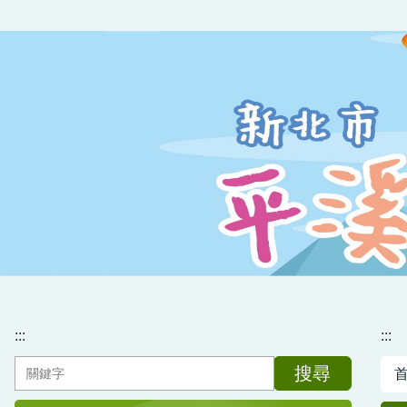
跳
到
主
要
內
容
區
:::
:::
搜尋