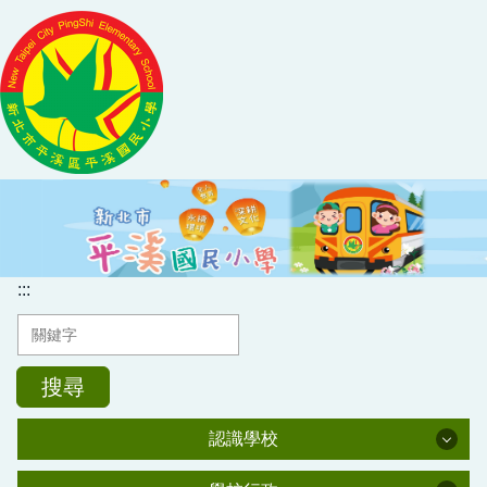
跳
到
主
要
內
容
區
:::
搜尋
認識學校
認識學校