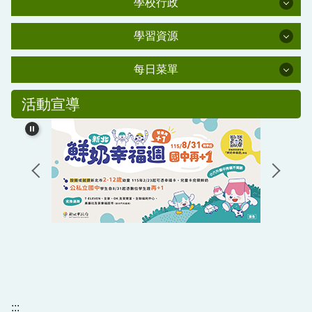
學校行政
學校行政
學校簡介
學習資源
學習資源
行政處室
肺炎防疫專區
每日菜單
家長會
每日菜單
新北市課程計畫備查資源網
資安教育
活動宣導
校友會
校外人士協助教學或活動要點
交通安全教育
幼兒園百合班
新北市環境教育中程計畫
水域安全教育
公職人員利益衝突迴避法專區
校友潘金鑾女士獎助學金
情緒需求之學生輔導與相關事件處理機制與流程辦
法(PDF)
主計處公告
:::