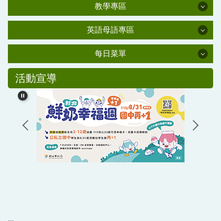
學習資源
行政處室
肺炎防疫專區
教學專區
家長會
教學專區
新北市課程計畫備查資源網
資安教育
英語母語專區
校友會
校外人士協助教學或活動要點
英語母語專區
交通安全教育
學輔專區
每日菜單
幼兒園百合班
新北市環境教育中程計畫
水域安全教育
每日菜單
防災教育專區
幼兒園母語專區(雲端硬碟)
活動宣導
公職人員利益衝突迴避法專區
友善校園學生事務與輔導工作資訊網
國小部母語專區
校友潘金鑾女士獎助學金
教學正常化專區
生活英語專區
情緒需求之學生輔導與相關事件處理機制與流程辦
課程計畫專區
法(PDF)
教科書版本公告
主計處公告
學生獎管及申訴專區
平溪國民小學校園場地開放使用要點