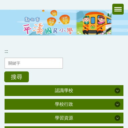
跳
到
主
要
內
容
區
:::
搜尋
認識學校
認識學校
學校行政
學校行政
學校簡介
學習資源