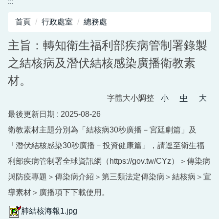
:::
行政資源
首頁
行政處室
總務處
新北市平溪國小-職業安全衛生工作守則暨其他管
理計畫
主旨：轉知衛生福利部疾病管制署錄製
之結核病及潛伏結核感染廣播衛教素
材。
字體大小調整
小
中
大
最後更新日期 :
2025-08-26
衛教素材主題分別為「結核病30秒廣播－宮廷劇篇」及
「潛伏結核感染30秒廣播－投資健康篇」，請逕至衛生福
利部疾病管制署全球資訊網（https://gov.tw/CYz）＞傳染病
與防疫專題＞傳染病介紹＞第三類法定傳染病＞結核病＞宣
導素材＞廣播項下下載使用。
肺結核海報1.jpg