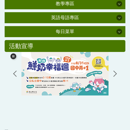
學習資源
行政處室
肺炎防疫專區
教學專區
家長會
教學專區
新北市課程計畫備查資源網
資安教育
英語母語專區
校友會
校外人士協助教學或活動要點
英語母語專區
交通安全教育
學輔專區
每日菜單
幼兒園百合班
新北市環境教育中程計畫
水域安全教育
每日菜單
防災教育專區
幼兒園母語專區(雲端硬碟)
活動宣導
公職人員利益衝突迴避法專區
友善校園學生事務與輔導工作資訊網
國小部母語專區
校友潘金鑾女士獎助學金
教學正常化專區
生活英語專區
情緒需求之學生輔導與相關事件處理機制與流程辦
課程計畫專區
法(PDF)
教科書版本公告
主計處公告
學生獎管及申訴專區
平溪國民小學校園場地開放使用要點