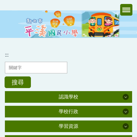
跳
到
主
要
內
容
區
:::
搜尋
認識學校
認識學校
學校行政
學校行政
學校簡介
學習資源