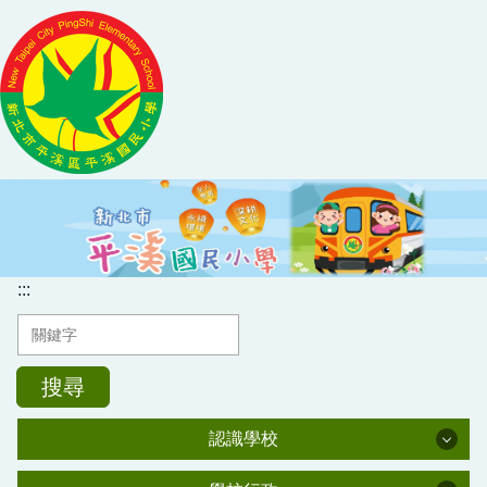
跳
到
主
要
內
容
區
:::
搜尋
認識學校
認識學校