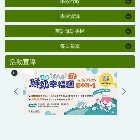
學校行政
學校行政
學校簡介
學習資源
學習資源
行政處室
肺炎防疫專區
英語母語專區
家長會
英語母語專區
新北市課程計畫備查資源網
資安教育
每日菜單
校友會
校外人士協助教學或活動要點
每日菜單
交通安全教育
幼兒園母語專區(雲端硬碟)
活動宣導
幼兒園百合班
新北市環境教育中程計畫
水域安全教育
國小部母語專區
公職人員利益衝突迴避法專區
生活英語專區
校友潘金鑾女士獎助學金
情緒需求之學生輔導與相關事件處理機制與流程辦
法(PDF)
主計處公告